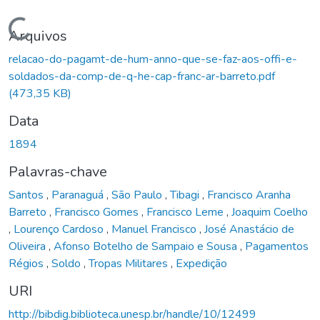
Carregando...
Arquivos
relacao-do-pagamt-de-hum-anno-que-se-faz-aos-offi-e-
soldados-da-comp-de-q-he-cap-franc-ar-barreto.pdf
(473,35 KB)
Data
1894
Palavras-chave
Santos
,
Paranaguá
,
São Paulo
,
Tibagi
,
Francisco Aranha
Barreto
,
Francisco Gomes
,
Francisco Leme
,
Joaquim Coelho
,
Lourenço Cardoso
,
Manuel Francisco
,
José Anastácio de
Oliveira
,
Afonso Botelho de Sampaio e Sousa
,
Pagamentos
Régios
,
Soldo
,
Tropas Militares
,
Expedição
URI
http://bibdig.biblioteca.unesp.br/handle/10/12499