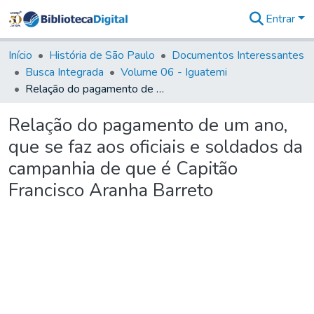
Entrar
Comunidades
&
Início
História de São Paulo
Documentos Interessantes
Coleções
Busca Integrada
Volume 06 - Iguatemi
Tudo na
Relação do pagamento de um ano, que se faz aos oficiais e soldados da campanhia de que é Capitão Francisco Aranha Barreto
Biblioteca
Digital
Relação do pagamento de um ano,
Estatísticas
que se faz aos oficiais e soldados da
campanhia de que é Capitão
Francisco Aranha Barreto