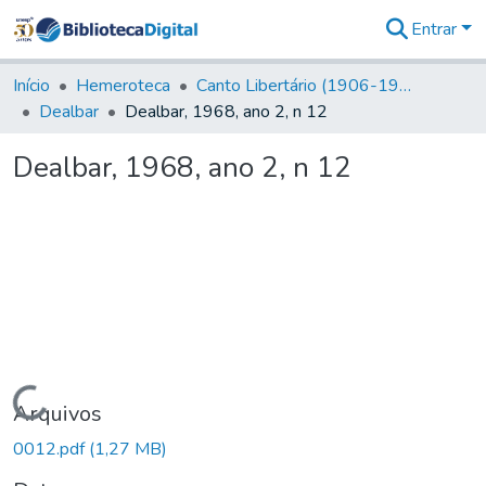
Entrar
Comunidades
&
Início
Hemeroteca
Canto Libertário (1906-1995)
Coleções
Dealbar
Dealbar, 1968, ano 2, n 12
Tudo na
Biblioteca
Dealbar, 1968, ano 2, n 12
Digital
Estatísticas
Carregando...
Arquivos
0012.pdf
(1,27 MB)