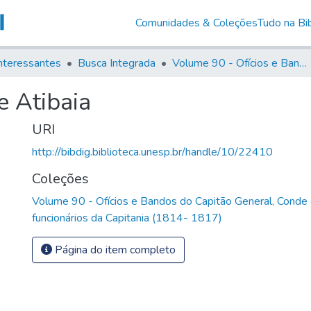
Comunidades & Coleções
Tudo na Bib
nteressantes
Busca Integrada
Volume 90 - Ofícios e Bandos do Capitão General, Conde de Palma, aos funcionários da Capitania (1814- 1817)
e Atibaia
URI
http://bibdig.biblioteca.unesp.br/handle/10/22410
Coleções
Volume 90 - Ofícios e Bandos do Capitão General, Conde
funcionários da Capitania (1814- 1817)
Página do item completo