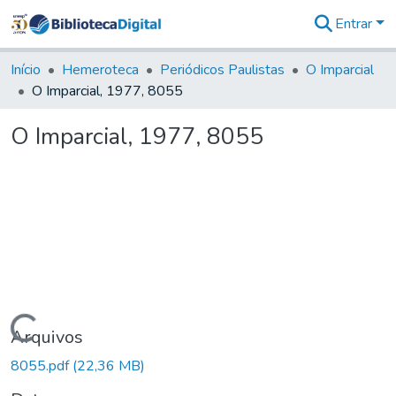
Entrar
Comunidades
&
Início
Hemeroteca
Periódicos Paulistas
O Imparcial
Coleções
O Imparcial, 1977, 8055
Tudo na
Biblioteca
O Imparcial, 1977, 8055
Digital
Estatísticas
Carregando...
Arquivos
8055.pdf
(22,36 MB)