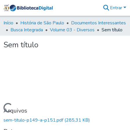
Entrar
Comunidades
&
Início
História de São Paulo
Documentos Interessantes
Coleções
Busca Integrada
Volume 03 - Diversos
Sem título
Tudo na
Biblioteca
Sem título
Digital
Estatísticas
Carregando...
Arquivos
sem-titulo-p149-a-p151.pdf
(285,31 KB)