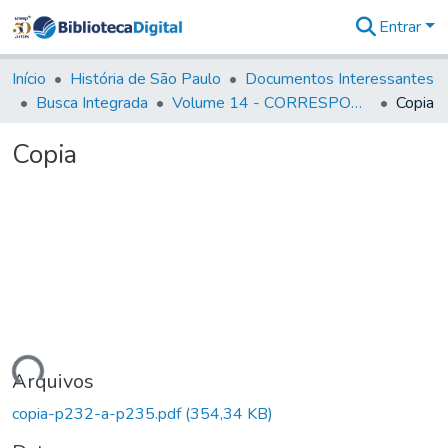
Entrar
Comunidades
&
Início
História de São Paulo
Documentos Interessantes
Coleções
Busca Integrada
Volume 14 - CORRESPONDENCIAS DIVERSAS
Copia
Tudo na
Biblioteca
Copia
Digital
Estatísticas
gando...
Arquivos
copia-p232-a-p235.pdf
(354,34 KB)