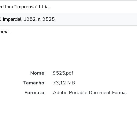
Editora "Imprensa" Ltda.
O Imparcial, 1982, n. 9525
ornal
Nome:
9525.pdf
Tamanho:
73,12 MB
Formato:
Adobe Portable Document Format