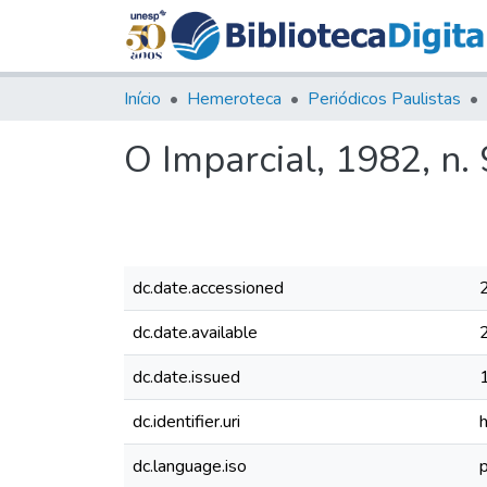
Início
Hemeroteca
Periódicos Paulistas
O Imparcial, 1982, n.
dc.date.accessioned
dc.date.available
dc.date.issued
dc.identifier.uri
dc.language.iso