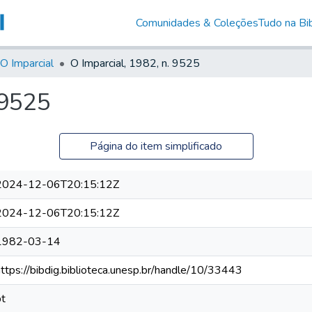
Comunidades & Coleções
Tudo na Bib
O Imparcial
O Imparcial, 1982, n. 9525
 9525
Página do item simplificado
2024-12-06T20:15:12Z
2024-12-06T20:15:12Z
1982-03-14
https://bibdig.biblioteca.unesp.br/handle/10/33443
pt