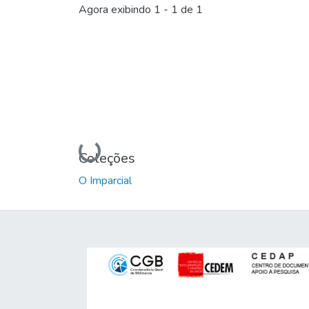
Agora exibindo
1 - 1 de 1
Carregando...
Coleções
O Imparcial