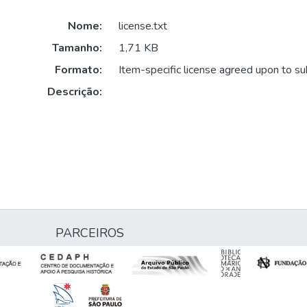
Nome:
license.txt
Tamanho:
1,71 KB
Formato:
Item-specific license agreed upon to s
Descrição:
PARCEIROS