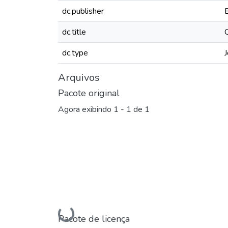
dc.publisher
dc.title
dc.type
J
Arquivos
Pacote original
Agora exibindo
1 - 1 de 1
Carregando...
Pacote de licença