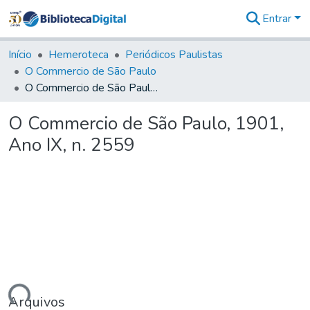
Entrar
Comunidades
&
Início
Hemeroteca
Periódicos Paulistas
Coleções
O Commercio de São Paulo
Tudo na
O Commercio de São Paulo, 1901, Ano IX, n. 2559
Biblioteca
Digital
O Commercio de São Paulo, 1901,
Estatísticas
Ano IX, n. 2559
Arquivos