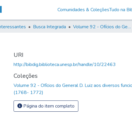
Comunidades & Coleções
Tudo na Bib
nteressantes
Busca Integrada
Volume 92 - Ofícios do General D. Luiz aos diversos funcionários da Capitania (1768- 1772)
URI
http://bibdig.biblioteca.unesp.br/handle/10/22463
Coleções
Volume 92 - Ofícios do General D. Luiz aos diversos funcio
(1768- 1772)
Página do item completo