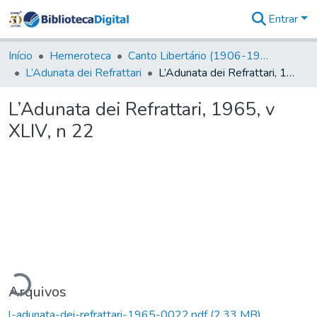
Entrar
Comunidades
&
Início
Hemeroteca
Canto Libertário (1906-1995)
Coleções
L’Adunata dei Refrattari
L’Adunata dei Refrattari, 1965, v XLIV, n 22
Tudo na
Biblioteca
L’Adunata dei Refrattari, 1965, v
Digital
XLIV, n 22
Estatísticas
egando...
Arquivos
l-adunata-dei-refrattari-1965-0022.pdf
(2,33 MB)