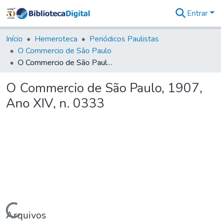
Entrar
Comunidades
&
Início
Hemeroteca
Periódicos Paulistas
Coleções
O Commercio de São Paulo
Tudo na
O Commercio de São Paulo, 1907, Ano XIV, n. 0333
Biblioteca
Digital
O Commercio de São Paulo, 1907,
Estatísticas
Ano XIV, n. 0333
Carregando...
Arquivos