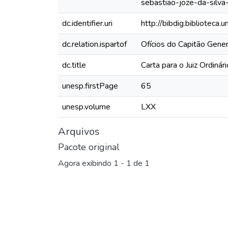
sebastiao-joze-da-silva
dc.identifier.uri
http://bibdig.biblioteca
dc.relation.ispartof
Ofícios do Capitão Gene
dc.title
Carta para o Juiz Ordiná
unesp.firstPage
65
unesp.volume
LXX
Arquivos
Pacote original
Agora exibindo
1 - 1 de 1