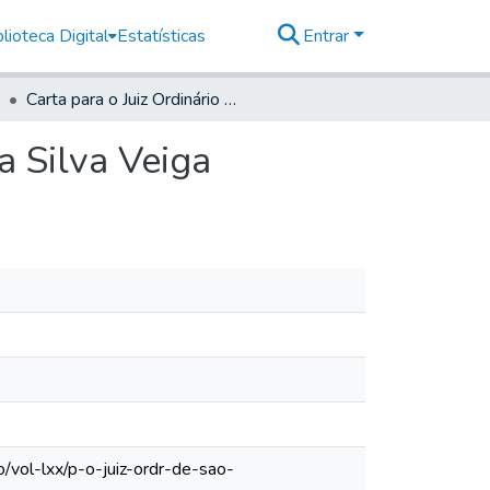
lioteca Digital
Estatísticas
Entrar
Carta para o Juiz Ordinário de São Sebastião José da Silva Veiga
a Silva Veiga
/vol-lxx/p-o-juiz-ordr-de-sao-