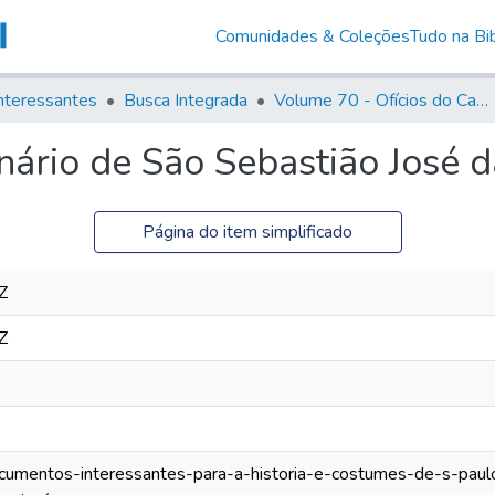
Comunidades & Coleções
Tudo na Bib
nteressantes
Busca Integrada
Volume 70 - Ofícios do Capitão General Martins Lopes de Saldanha aos diversos funcionários da Capitania (1775-1776)
inário de São Sebastião José d
Página do item simplificado
Z
Z
documentos-interessantes-para-a-historia-e-costumes-de-s-paulo