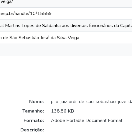
-veiga/
.unesp.br/handle/10/15559
ral Martins Lopes de Saldanha aos diversos funcionários da Cap
rio de São Sebastião José da Silva Veiga
Nome:
p-o-juiz-ordr-de-sao-sebastiao-joze-da
Tamanho:
138,86 KB
Formato:
Adobe Portable Document Format
Descrição: