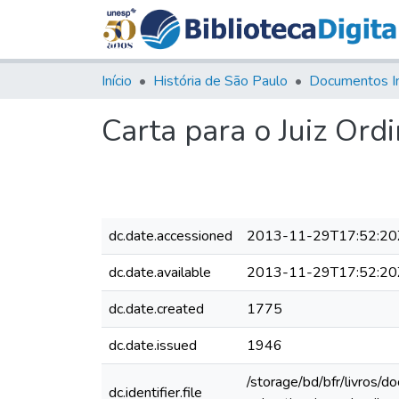
Início
História de São Paulo
Documentos I
Carta para o Juiz Ord
dc.date.accessioned
2013-11-29T17:52:20
dc.date.available
2013-11-29T17:52:20
dc.date.created
1775
dc.date.issued
1946
/storage/bd/bfr/livros/
dc.identifier.file