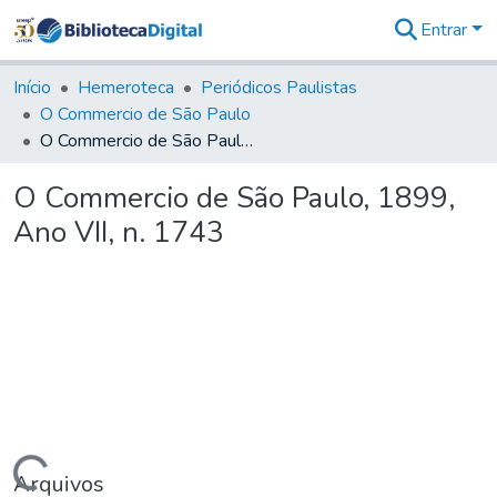
Entrar
Comunidades
&
Início
Hemeroteca
Periódicos Paulistas
Coleções
O Commercio de São Paulo
Tudo na
O Commercio de São Paulo, 1899, Ano VII, n. 1743
Biblioteca
Digital
O Commercio de São Paulo, 1899,
Estatísticas
Ano VII, n. 1743
Arquivos