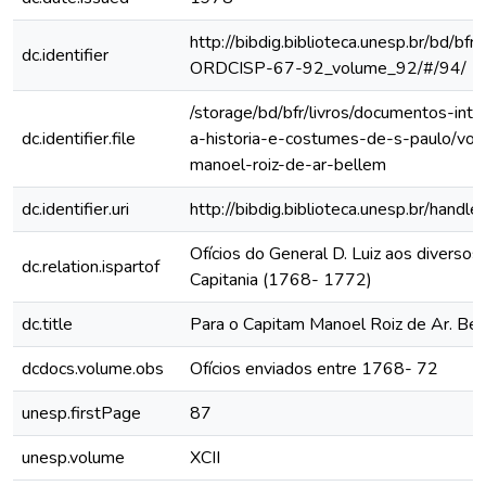
http://bibdig.biblioteca.unesp.br/bd/bf
dc.identifier
ORDCISP-67-92_volume_92/#/94/
/storage/bd/bfr/livros/documentos-int
dc.identifier.file
a-historia-e-costumes-de-s-paulo/vol
manoel-roiz-de-ar-bellem
dc.identifier.uri
http://bibdig.biblioteca.unesp.br/hand
Ofícios do General D. Luiz aos diversos 
dc.relation.ispartof
Capitania (1768- 1772)
dc.title
Para o Capitam Manoel Roiz de Ar. Be
dcdocs.volume.obs
Ofícios enviados entre 1768- 72
unesp.firstPage
87
unesp.volume
XCII