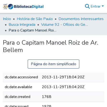
Entrar
Comunidades
&
Início
História de São Paulo
Documentos Interessantes
Coleções
Busca Integrada
Volume 92 - Ofícios do General D. Luiz aos diversos funcionários da Capitania (1768- 1772)
Tudo na
Para o Capitam Manoel Roiz de Ar. Bellem
Biblioteca
Digital
Para o Capitam Manoel Roiz de Ar.
Estatísticas
Bellem
Página do item simplificado
dc.date.accessioned
2013-11-29T18:04:20Z
dc.date.available
2013-11-29T18:04:20Z
dc.date.created
1768
dc.date.issued
1978