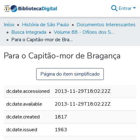
Entrar
Comunidades
&
Início
História de São Paulo
Documentos Interessantes
Coleções
Busca Integrada
Volume 88 - Ofícios dos Senhores Governadores Interinos da Capitania de São Paulo (1817- 1819)
Tudo na
Para o Capitão-mor de Bragança
Biblioteca
Digital
Para o Capitão-mor de Bragança
Estatísticas
Página do item simplificado
dc.date.accessioned
2013-11-29T18:02:22Z
dc.date.available
2013-11-29T18:02:22Z
dc.date.created
1817
dc.date.issued
1963