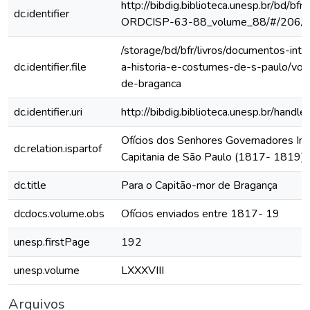
http://bibdig.biblioteca.unesp.br/bd/bf
dc.identifier
ORDCISP-63-88_volume_88/#/206/
/storage/bd/bfr/livros/documentos-int
dc.identifier.file
a-historia-e-costumes-de-s-paulo/vol
de-braganca
dc.identifier.uri
http://bibdig.biblioteca.unesp.br/hand
Ofícios dos Senhores Governadores Int
dc.relation.ispartof
Capitania de São Paulo (1817- 1819)
dc.title
Para o Capitão-mor de Bragança
dcdocs.volume.obs
Ofícios enviados entre 1817- 19
unesp.firstPage
192
unesp.volume
LXXXVIII
Arquivos