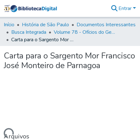
Entrar
Comunidades
&
Início
História de São Paulo
Documentos Interessantes
Coleções
Busca Integrada
Volume 78 - Ofícios do General Martim Lopes Lobo de Saldanha (1777)
Tudo na
Carta para o Sargento Mor Francisco José Monteiro de Parnagoa
Biblioteca
Digital
Carta para o Sargento Mor Francisco
Estatísticas
José Monteiro de Parnagoa
Arquivos