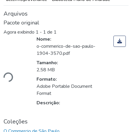
Arquivos
Pacote original
Agora exibindo
1 - 1 de 1
Nome:
o-commerico-de-sao-paulo-
1904-3570.pdf
Tamanho:
ando...
2,58 MB
Formato:
Adobe Portable Document
Format
Descrição:
Coleções
O Commercio de São Paulo