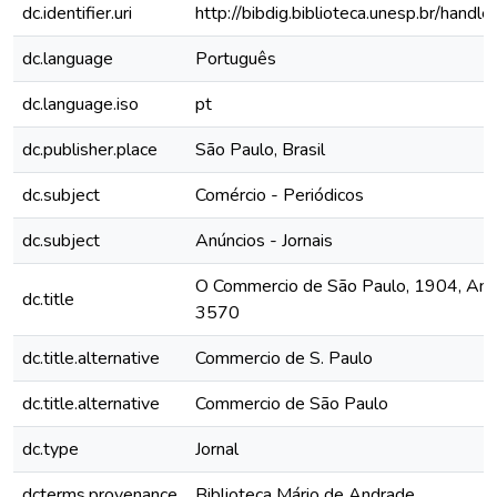
dc.identifier.uri
http://bibdig.biblioteca.unesp.br/hand
dc.language
Português
dc.language.iso
pt
dc.publisher.place
São Paulo, Brasil
dc.subject
Comércio - Periódicos
dc.subject
Anúncios - Jornais
O Commercio de São Paulo, 1904, Ano X
dc.title
3570
dc.title.alternative
Commercio de S. Paulo
dc.title.alternative
Commercio de São Paulo
dc.type
Jornal
dcterms.provenance
Biblioteca Mário de Andrade