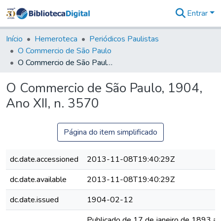
Entrar
Comunidades
&
Início
Hemeroteca
Periódicos Paulistas
Coleções
O Commercio de São Paulo
Tudo na
O Commercio de São Paulo, 1904, Ano XII, n. 3570
Biblioteca
Digital
O Commercio de São Paulo, 1904,
Estatísticas
Ano XII, n. 3570
Página do item simplificado
dc.date.accessioned
2013-11-08T19:40:29Z
dc.date.available
2013-11-08T19:40:29Z
dc.date.issued
1904-02-12
Publicado de 17 de janeiro de 1893 a