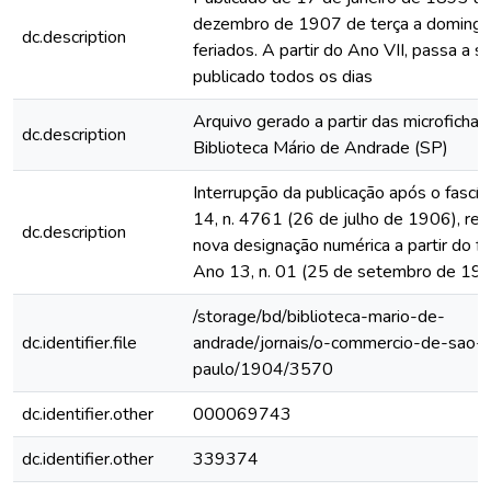
dezembro de 1907 de terça a domingo
dc.description
feriados. A partir do Ano VII, passa a s
publicado todos os dias
Arquivo gerado a partir das microfichas
dc.description
Biblioteca Mário de Andrade (SP)
Interrupção da publicação após o fascí
14, n. 4761 (26 de julho de 1906), rein
dc.description
nova designação numérica a partir do fa
Ano 13, n. 01 (25 de setembro de 19
/storage/bd/biblioteca-mario-de-
dc.identifier.file
andrade/jornais/o-commercio-de-sao-
paulo/1904/3570
dc.identifier.other
000069743
dc.identifier.other
339374