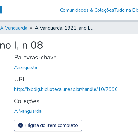
Comunidades & Coleções
Tudo na Bib
A Vanguarda
A Vanguarda, 1921, ano I, n 08
o I, n 08
Palavras-chave
Anarquista
URI
http://bibdig.biblioteca.unesp.br/handle/10/7996
Coleções
A Vanguarda
Página do item completo