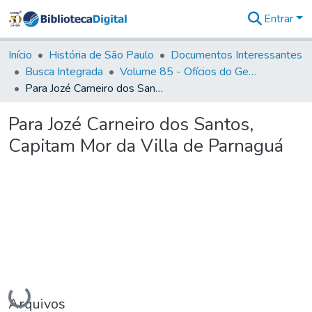
Entrar
Comunidades
&
Início
História de São Paulo
Documentos Interessantes
Coleções
Busca Integrada
Volume 85 - Ofícios do General Francisco da Cunha Menezes (Governador da Capitania): 1782- 1786
Tudo na
Para Jozé Carneiro dos Santos, Capitam Mor da Villa de Parnaguá
Biblioteca
Digital
Para Jozé Carneiro dos Santos,
Estatísticas
Capitam Mor da Villa de Parnaguá
Carregando...
Arquivos