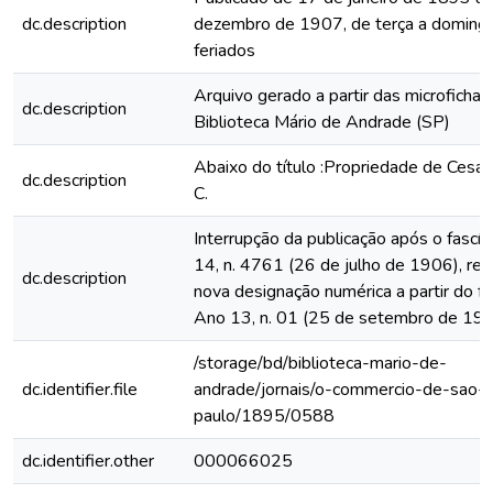
dc.description
dezembro de 1907, de terça a domingo
feriados
Arquivo gerado a partir das microfichas
dc.description
Biblioteca Mário de Andrade (SP)
Abaixo do título :Propriedade de Cesar
dc.description
C.
Interrupção da publicação após o fascí
14, n. 4761 (26 de julho de 1906), rein
dc.description
nova designação numérica a partir do fa
Ano 13, n. 01 (25 de setembro de 19
/storage/bd/biblioteca-mario-de-
dc.identifier.file
andrade/jornais/o-commercio-de-sao-
paulo/1895/0588
dc.identifier.other
000066025