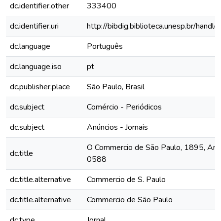
dc.identifier.other
333400
dc.identifier.uri
http://bibdig.biblioteca.unesp.br/hand
dc.language
Português
dc.language.iso
pt
dc.publisher.place
São Paulo, Brasil
dc.subject
Comércio - Periódicos
dc.subject
Anúncios - Jornais
O Commercio de São Paulo, 1895, Ano II
dc.title
0588
dc.title.alternative
Commercio de S. Paulo
dc.title.alternative
Commercio de São Paulo
dc.type
Jornal