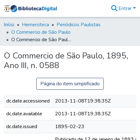
Entrar
Comunidades
&
Início
Hemeroteca
Periódicos Paulistas
Coleções
O Commercio de São Paulo
Tudo na
O Commercio de São Paulo, 1895, Ano III, n. 0588
Biblioteca
Digital
O Commercio de São Paulo, 1895,
Estatísticas
Ano III, n. 0588
Página do item simplificado
dc.date.accessioned
2013-11-08T19:38:35Z
dc.date.available
2013-11-08T19:38:35Z
dc.date.issued
1895-02-23
Publicado de 17 de janeiro de 1893 a