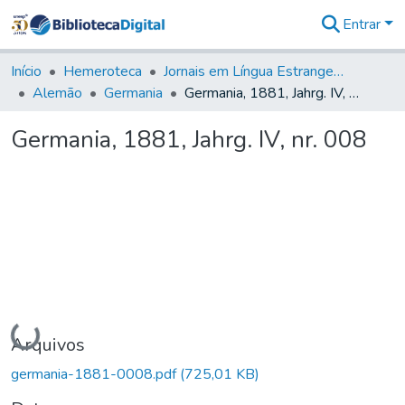
Entrar
Comunidades
&
Início
Hemeroteca
Jornais em Língua Estrangeira
Coleções
Alemão
Germania
Germania, 1881, Jahrg. IV, nr. 008
Tudo na
Biblioteca
Germania, 1881, Jahrg. IV, nr. 008
Digital
Estatísticas
Carregando...
Arquivos
germania-1881-0008.pdf
(725,01 KB)