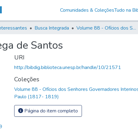
Comunidades & Coleções
Tudo na Bib
nteressantes
Busca Integrada
Volume 88 - Ofícios dos Senhores Governadores Interinos da Capitania de São Paulo (1817- 1819)
ega de Santos
URI
http://bibdig.biblioteca.unesp.br/handle/10/21571
Coleções
Volume 88 - Ofícios dos Senhores Governadores Interinos
Paulo (1817- 1819)
Página do item completo
9