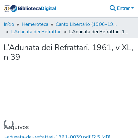
Entrar
Comunidades
&
Início
Hemeroteca
Canto Libertário (1906-1995)
Coleções
L’Adunata dei Refrattari
L’Adunata dei Refrattari, 1961, v XL, n 39
Tudo na
Biblioteca
L’Adunata dei Refrattari, 1961, v XL,
Digital
n 39
Estatísticas
Carregando...
Arquivos
l-adunata-dei-refrattari-1961-0039.pdf
(2,5 MB)