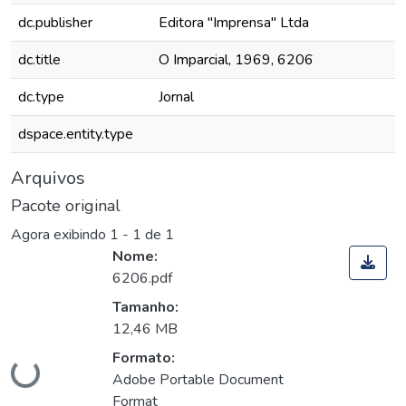
dc.publisher
Editora "Imprensa" Ltda
dc.title
O Imparcial, 1969, 6206
dc.type
Jornal
dspace.entity.type
Arquivos
Pacote original
Agora exibindo
1 - 1 de 1
Nome:
6206.pdf
Tamanho:
12,46 MB
Carregando...
Formato:
Adobe Portable Document
Format