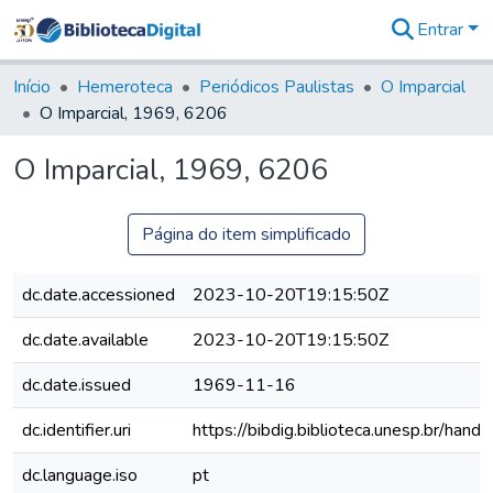
Entrar
Comunidades
&
Início
Hemeroteca
Periódicos Paulistas
O Imparcial
Coleções
O Imparcial, 1969, 6206
Tudo na
Biblioteca
O Imparcial, 1969, 6206
Digital
Estatísticas
Página do item simplificado
dc.date.accessioned
2023-10-20T19:15:50Z
dc.date.available
2023-10-20T19:15:50Z
dc.date.issued
1969-11-16
dc.identifier.uri
https://bibdig.biblioteca.unesp.br/han
dc.language.iso
pt