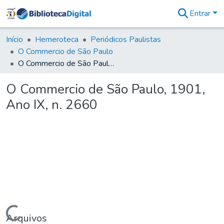
Entrar
Comunidades
&
Início
Hemeroteca
Periódicos Paulistas
Coleções
O Commercio de São Paulo
Tudo na
O Commercio de São Paulo, 1901, Ano IX, n. 2660
Biblioteca
Digital
O Commercio de São Paulo, 1901,
Estatísticas
Ano IX, n. 2660
Carregando...
Arquivos