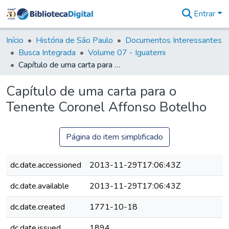
Entrar
Comunidades
&
Início
História de São Paulo
Documentos Interessantes
Coleções
Busca Integrada
Volume 07 - Iguatemi
Tudo na
Capítulo de uma carta para o Tenente Coronel Affonso Botelho
Biblioteca
Digital
Capítulo de uma carta para o
Estatísticas
Tenente Coronel Affonso Botelho
Página do item simplificado
dc.date.accessioned
2013-11-29T17:06:43Z
dc.date.available
2013-11-29T17:06:43Z
dc.date.created
1771-10-18
dc.date.issued
1894