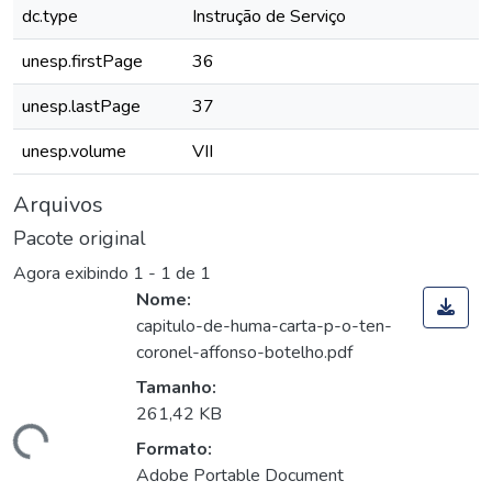
dc.type
Instrução de Serviço
unesp.firstPage
36
unesp.lastPage
37
unesp.volume
VII
Arquivos
Pacote original
Agora exibindo
1 - 1 de 1
Nome:
capitulo-de-huma-carta-p-o-ten-
coronel-affonso-botelho.pdf
Tamanho:
261,42 KB
rregando...
Formato:
Adobe Portable Document