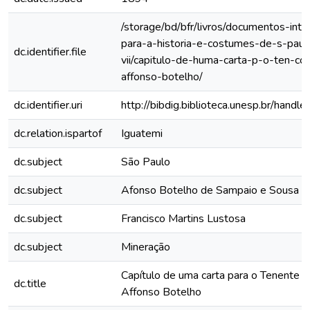
/storage/bd/bfr/livros/documentos-int
para-a-historia-e-costumes-de-s-paul
dc.identifier.file
vii/capitulo-de-huma-carta-p-o-ten-co
affonso-botelho/
dc.identifier.uri
http://bibdig.biblioteca.unesp.br/hand
dc.relation.ispartof
Iguatemi
dc.subject
São Paulo
dc.subject
Afonso Botelho de Sampaio e Sousa
dc.subject
Francisco Martins Lustosa
dc.subject
Mineração
Capítulo de uma carta para o Tenente C
dc.title
Affonso Botelho