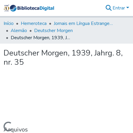
Entrar
Comunidades
&
Início
Hemeroteca
Jornais em Língua Estrangeira
Coleções
Alemão
Deutscher Morgen
Tudo na
Deutscher Morgen, 1939, Jahrg. 8, nr. 35
Biblioteca
Digital
Deutscher Morgen, 1939, Jahrg. 8,
Estatísticas
nr. 35
Carregando...
Arquivos