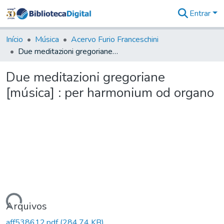
Entrar
Comunidades
&
Início
Música
Acervo Furio Franceschini
Coleções
Due meditazioni gregoriane [música] : per harmonium od organo
Tudo na
Biblioteca
Due meditazioni gregoriane
Digital
[música] : per harmonium od organo
Estatísticas
rregando...
Arquivos
aff538612.pdf
(284,74 KB)