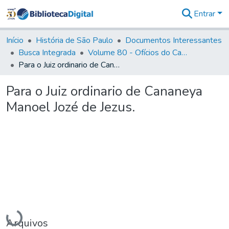
Entrar
Comunidades
&
Início
História de São Paulo
Documentos Interessantes
Coleções
Busca Integrada
Volume 80 - Ofícios do Capitão General Martim Lopes Lobo de Saldanha (1777-1780)
Tudo na
Para o Juiz ordinario de Cananeya Manoel Jozé de Jezus.
Biblioteca
Digital
Para o Juiz ordinario de Cananeya
Estatísticas
Manoel Jozé de Jezus.
Carregando...
Arquivos