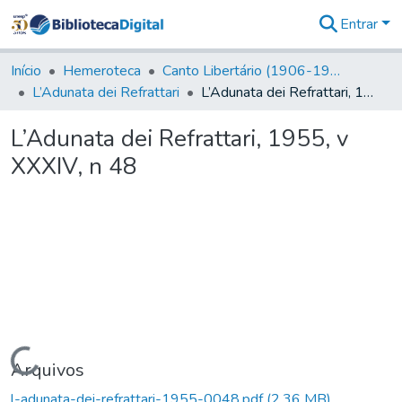
Entrar
Comunidades
&
Início
Hemeroteca
Canto Libertário (1906-1995)
Coleções
L’Adunata dei Refrattari
L’Adunata dei Refrattari, 1955, v XXXIV, n 48
Tudo na
Biblioteca
L’Adunata dei Refrattari, 1955, v
Digital
XXXIV, n 48
Estatísticas
Carregando...
Arquivos
l-adunata-dei-refrattari-1955-0048.pdf
(2,36 MB)