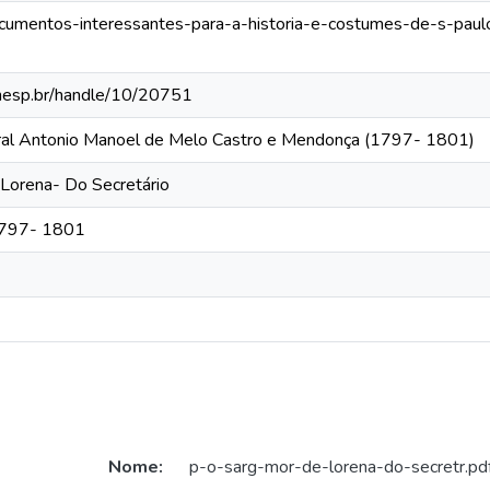
documentos-interessantes-para-a-historia-e-costumes-de-s-pau
.unesp.br/handle/10/20751
eral Antonio Manoel de Melo Castro e Mendonça (1797- 1801)
Lorena- Do Secretário
 1797- 1801
Nome:
p-o-sarg-mor-de-lorena-do-secretr.pd