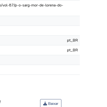
lo/vol-87/p-o-sarg-mor-de-lorena-do-
pt_BR
pt_BR
f
Baixar