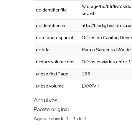
/storage/bd/bfr/livros/
dc.identifier.file
secretr
dc.identifier.uri
http://bibdig.biblioteca
dc.relation.ispartof
Ofícios do Capitão Gen
dc.title
Para o Sargento Mór de 
dcdocs.volume.obs
Ofícios enviados entre
unesp.firstPage
166
unesp.volume
LXXXVII
Arquivos
Pacote original
Agora exibindo
1 - 1 de 1