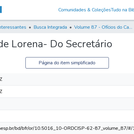
Comunidades & Coleções
Tudo na Bib
nteressantes
Busca Integrada
Volume 87 - Ofícios do Capitão General Antonio Manoel de Melo Castro e Mendonça (1797- 1801)
de Lorena- Do Secretário
Página do item simplificado
Z
Z
ca.unesp.br/bd/bfr/or/10.5016_10-ORDCISP-62-87_volume_87/#/