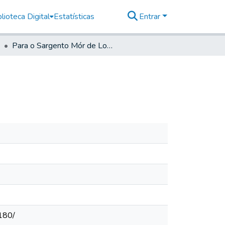
lioteca Digital
Estatísticas
Entrar
Para o Sargento Mór de Lorena- Do Secretário
180/