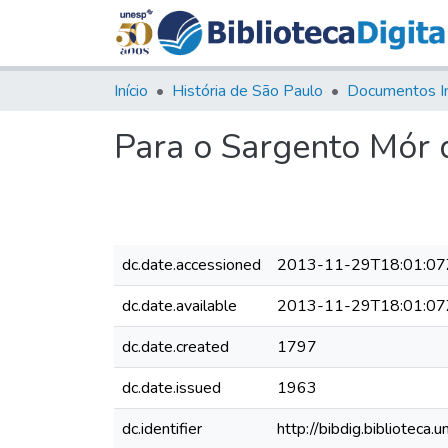
Início
História de São Paulo
Documentos I
Para o Sargento Mór 
dc.date.accessioned
2013-11-29T18:01:07
dc.date.available
2013-11-29T18:01:07
dc.date.created
1797
dc.date.issued
1963
dc.identifier
http://bibdig.bibliote