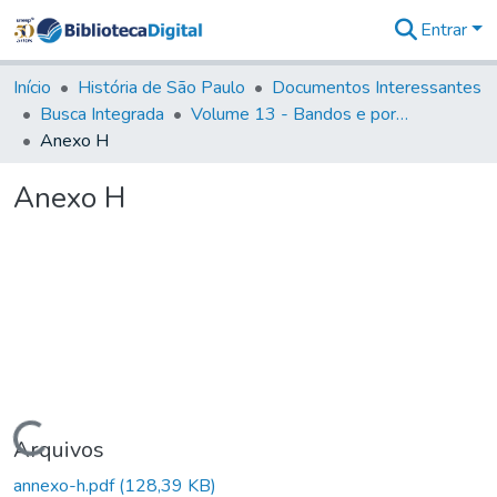
Entrar
Comunidades
&
Início
História de São Paulo
Documentos Interessantes
Coleções
Busca Integrada
Volume 13 - Bandos e portarias de Rodrigo Cesar de Menezes
Tudo na
Anexo H
Biblioteca
Digital
Anexo H
Estatísticas
Carregando...
Arquivos
annexo-h.pdf
(128,39 KB)