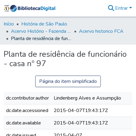
Entrar
Comunidades
&
Início
História de São Paulo
Coleções
Acervo Histório - Fazenda Lageado
Acervo historico FCA
Tudo na
Planta de residência de funcionário - casa nº 97
Biblioteca
Digital
Planta de residência de funcionário
Estatísticas
- casa nº 97
Página do item simplificado
dc.contributor.author
Lindenberg Alves e Assumpção
dc.date.accessioned
2015-04-07T19:43:17Z
dc.date.available
2015-04-07T19:43:17Z
dc.date.issued
2015-04-07