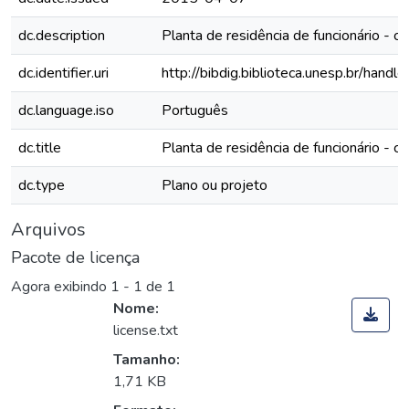
dc.description
Planta de residência de funcionário - ca
dc.identifier.uri
http://bibdig.biblioteca.unesp.br/hand
dc.language.iso
Português
dc.title
Planta de residência de funcionário - c
dc.type
Plano ou projeto
Arquivos
Pacote de licença
Agora exibindo
1 - 1 de 1
Nome:
license.txt
Tamanho:
1,71 KB