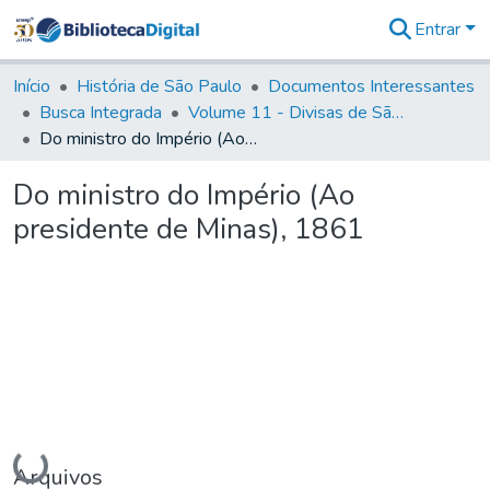
Entrar
Comunidades
&
Início
História de São Paulo
Documentos Interessantes
Coleções
Busca Integrada
Volume 11 - Divisas de São Paulo e Minas Gerais
Tudo na
Do ministro do Império (Ao presidente de Minas), 1861
Biblioteca
Digital
Do ministro do Império (Ao
Estatísticas
presidente de Minas), 1861
Carregando...
Arquivos