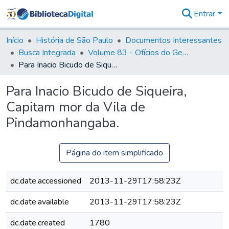
Entrar
Comunidades
&
Início
História de São Paulo
Documentos Interessantes
Coleções
Busca Integrada
Volume 83 - Ofícios do General Martim Lopes Lobo de Saldanha (Governador da Capitania): 1780- 1782
Tudo na
Para Inacio Bicudo de Siqueira, Capitam mor da Vila de Pindamonhangaba.
Biblioteca
Digital
Para Inacio Bicudo de Siqueira,
Estatísticas
Capitam mor da Vila de
Pindamonhangaba.
Página do item simplificado
dc.date.accessioned
2013-11-29T17:58:23Z
dc.date.available
2013-11-29T17:58:23Z
dc.date.created
1780