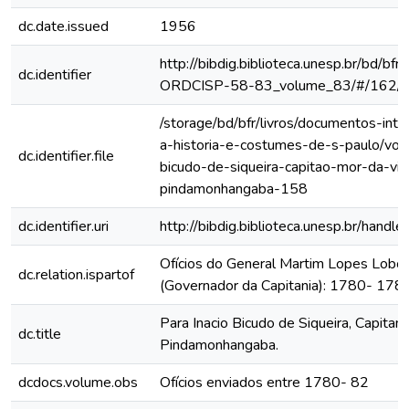
dc.date.issued
1956
http://bibdig.biblioteca.unesp.br/bd/bf
dc.identifier
ORDCISP-58-83_volume_83/#/162/
/storage/bd/bfr/livros/documentos-int
a-historia-e-costumes-de-s-paulo/vol-
dc.identifier.file
bicudo-de-siqueira-capitao-mor-da-vil
pindamonhangaba-158
dc.identifier.uri
http://bibdig.biblioteca.unesp.br/hand
Ofícios do General Martim Lopes Lobo
dc.relation.ispartof
(Governador da Capitania): 1780- 178
Para Inacio Bicudo de Siqueira, Capitam
dc.title
Pindamonhangaba.
dcdocs.volume.obs
Ofícios enviados entre 1780- 82