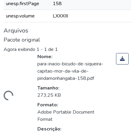
unesp.firstPage
158
unesp.volume
LXXXIII
Arquivos
Pacote original
Agora exibindo
1 - 1 de 1
Nome:
para-inacio-bicudo-de-siqueira-
capitao-mor-da-vila-de-
pindamonhangaba-158.pdf
Tamanho:
rregando...
273,25 KB
Formato:
Adobe Portable Document
Format
Descrição: