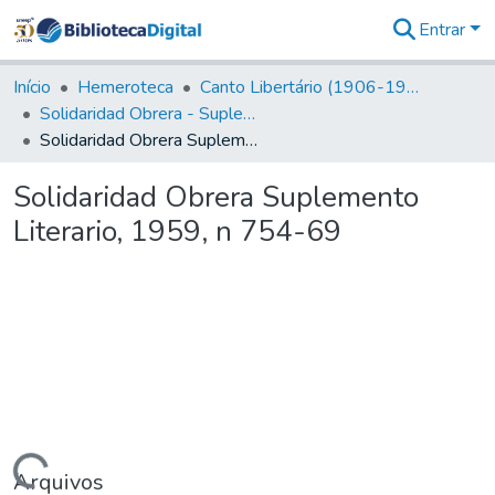
Entrar
Comunidades
&
Início
Hemeroteca
Canto Libertário (1906-1995)
Coleções
Solidaridad Obrera - Suplemento Literario
Tudo na
Solidaridad Obrera Suplemento Literario, 1959, n 754-69
Biblioteca
Digital
Solidaridad Obrera Suplemento
Estatísticas
Literario, 1959, n 754-69
Arquivos