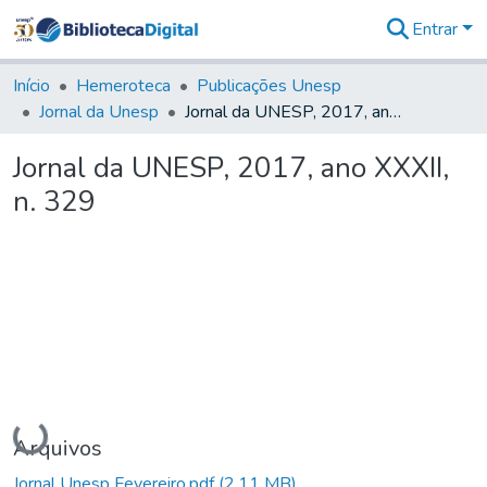
Entrar
Comunidades
&
Início
Hemeroteca
Publicações Unesp
Coleções
Jornal da Unesp
Jornal da UNESP, 2017, ano XXXII, n. 329
Tudo na
Biblioteca
Jornal da UNESP, 2017, ano XXXII,
Digital
n. 329
Estatísticas
Carregando...
Arquivos
Jornal Unesp Fevereiro.pdf
(2,11 MB)