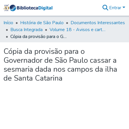
Entrar
Comunidades
&
Início
História de São Paulo
Documentos Interessantes
Coleções
Busca Integrada
Volume 18 - Avisos e cartas régias (1714- 29)
Tudo na
Cópia da provisão para o Governador de São Paulo cassar a sesmaria dada nos campos da ilha de Santa Catarina
Biblioteca
Digital
Cópia da provisão para o
Estatísticas
Governador de São Paulo cassar a
sesmaria dada nos campos da ilha
de Santa Catarina