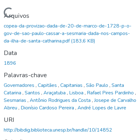
Carregando...
Arquivos
copea-da-provizao-dada-de-20-de-marco-de-1728-p-o-
gov-de-sao-paulo-cassar-a-sesmaria-dada-nos-campos-
da-ilha-de-santa-catharina.pdf
(183,6 KB)
Data
1896
Palavras-chave
Governadores
,
Capitães
,
Capitanias
,
São Paulo
,
Santa
Catarina
,
Santos
,
Araçatuba
,
Lisboa
,
Rafael Pires Pardinho
,
Sesmarias
,
Antônio Rodrigues da Costa
,
Josepe de Carvalho
Abreu
,
Dionísio Cardoso Pereira
,
André Lopes de Lavre
URI
http://bibdig.biblioteca.unesp.br/handle/10/14852