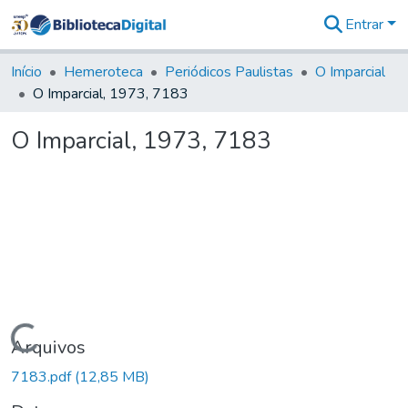
Entrar
Comunidades
&
Início
Hemeroteca
Periódicos Paulistas
O Imparcial
Coleções
O Imparcial, 1973, 7183
Tudo na
Biblioteca
O Imparcial, 1973, 7183
Digital
Estatísticas
Carregando...
Arquivos
7183.pdf
(12,85 MB)