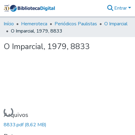
Entrar
Comunidades
&
Início
Hemeroteca
Periódicos Paulistas
O Imparcial
Coleções
O Imparcial, 1979, 8833
Tudo na
Biblioteca
O Imparcial, 1979, 8833
Digital
Estatísticas
Carregando...
Arquivos
8833.pdf
(8,62 MB)