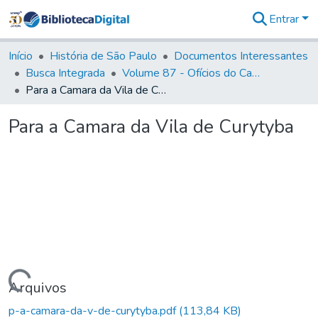
Entrar
Comunidades
&
Início
História de São Paulo
Documentos Interessantes
Coleções
Busca Integrada
Volume 87 - Ofícios do Capitão General Antonio Manoel de Melo Castro e Mendonça (1797- 1801)
Tudo na
Para a Camara da Vila de Curytyba
Biblioteca
Digital
Para a Camara da Vila de Curytyba
Estatísticas
Carregando...
Arquivos
p-a-camara-da-v-de-curytyba.pdf
(113,84 KB)