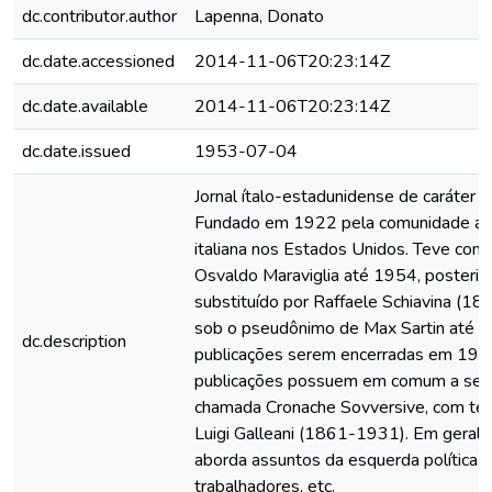
dc.contributor.author
Lapenna, Donato
dc.date.accessioned
2014-11-06T20:23:14Z
dc.date.available
2014-11-06T20:23:14Z
dc.date.issued
1953-07-04
Jornal ítalo-estadunidense de caráter a
Fundado em 1922 pela comunidade an
italiana nos Estados Unidos. Teve como
Osvaldo Maraviglia até 1954, posteri
substituído por Raffaele Schiavina (1
sob o pseudônimo de Max Sartin até a
dc.description
publicações serem encerradas em 197
publicações possuem em comum a seç
chamada Cronache Sovversive, com te
Luigi Galleani (1861-1931). Em geral, 
aborda assuntos da esquerda política, 
trabalhadores, etc.