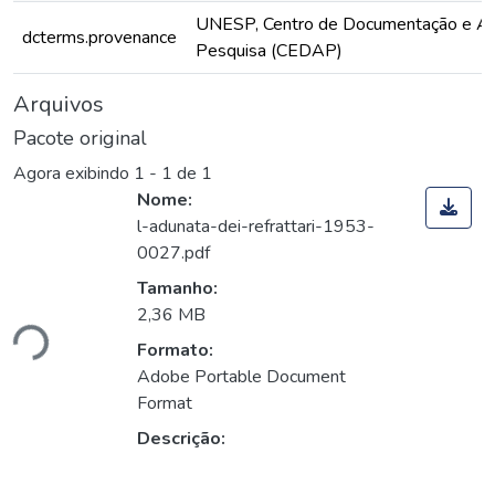
UNESP, Centro de Documentação e Ap
dcterms.provenance
Pesquisa (CEDAP)
Arquivos
Pacote original
Agora exibindo
1 - 1 de 1
Nome:
l-adunata-dei-refrattari-1953-
0027.pdf
Tamanho:
ando...
2,36 MB
Formato:
Adobe Portable Document
Format
Descrição: