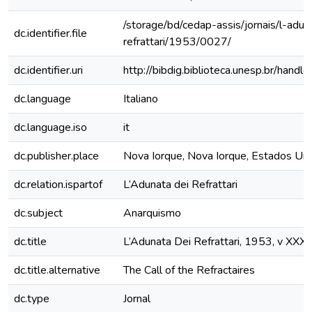
/storage/bd/cedap-assis/jornais/l-adun
dc.identifier.file
refrattari/1953/0027/
dc.identifier.uri
http://bibdig.biblioteca.unesp.br/hand
dc.language
Italiano
dc.language.iso
it
dc.publisher.place
Nova Iorque, Nova Iorque, Estados Un
dc.relation.ispartof
L’Adunata dei Refrattari
dc.subject
Anarquismo
dc.title
L’Adunata Dei Refrattari, 1953, v XXXII
dc.title.alternative
The Call of the Refractaires
dc.type
Jornal