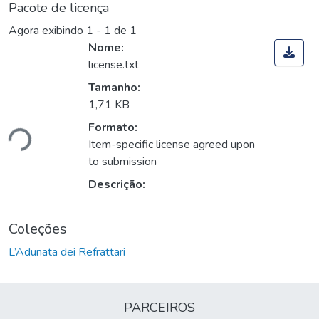
Pacote de licença
Agora exibindo
1 - 1 de 1
Nome:
license.txt
Tamanho:
1,71 KB
ando...
Formato:
Item-specific license agreed upon
to submission
Descrição:
Coleções
L’Adunata dei Refrattari
PARCEIROS