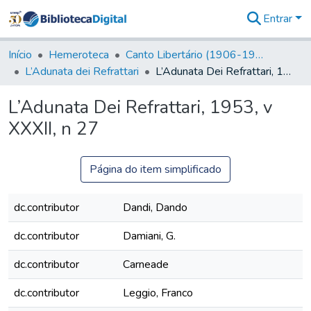
Entrar
Comunidades
&
Início
Hemeroteca
Canto Libertário (1906-1995)
Coleções
L’Adunata dei Refrattari
L’Adunata Dei Refrattari, 1953, v XXXII, n 27
Tudo na
Biblioteca
L’Adunata Dei Refrattari, 1953, v
Digital
XXXII, n 27
Estatísticas
Página do item simplificado
dc.contributor
Dandi, Dando
dc.contributor
Damiani, G.
dc.contributor
Carneade
dc.contributor
Leggio, Franco