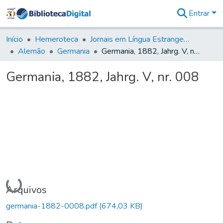
Entrar
Comunidades
&
Início
Hemeroteca
Jornais em Língua Estrangeira
Coleções
Alemão
Germania
Germania, 1882, Jahrg. V, nr. 008
Tudo na
Biblioteca
Germania, 1882, Jahrg. V, nr. 008
Digital
Estatísticas
Carregando...
Arquivos
germania-1882-0008.pdf
(674,03 KB)