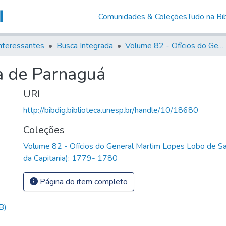
Comunidades & Coleções
Tudo na Bib
nteressantes
Busca Integrada
Volume 82 - Ofícios do General Martim Lopes Lobo de Saldanha (Governador da Capitania): 1779- 1780
a de Parnaguá
URI
http://bibdig.biblioteca.unesp.br/handle/10/18680
Coleções
Volume 82 - Ofícios do General Martim Lopes Lobo de S
da Capitania): 1779- 1780
Página do item completo
B)