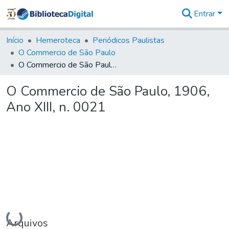
Entrar
Comunidades
&
Início
Hemeroteca
Periódicos Paulistas
Coleções
O Commercio de São Paulo
Tudo na
O Commercio de São Paulo, 1906, Ano XIII, n. 0021
Biblioteca
Digital
O Commercio de São Paulo, 1906,
Estatísticas
Ano XIII, n. 0021
Carregando...
Arquivos