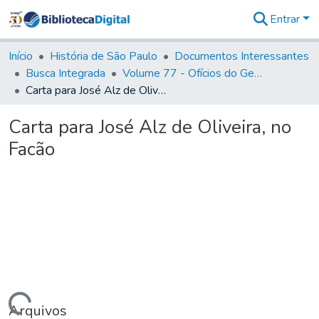
Entrar
Comunidades
&
Início
História de São Paulo
Documentos Interessantes
Coleções
Busca Integrada
Volume 77 - Ofícios do General Martim Lopes Lobo de Saldanha (Governador da Capitania): 1776-1777
Tudo na
Carta para José Alz de Oliveira, no Facão
Biblioteca
Digital
Carta para José Alz de Oliveira, no
Estatísticas
Facão
Arquivos