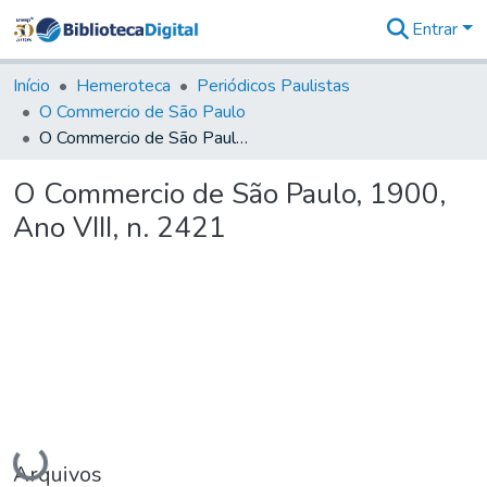
Entrar
Comunidades
&
Início
Hemeroteca
Periódicos Paulistas
Coleções
O Commercio de São Paulo
Tudo na
O Commercio de São Paulo, 1900, Ano VIII, n. 2421
Biblioteca
Digital
O Commercio de São Paulo, 1900,
Estatísticas
Ano VIII, n. 2421
Carregando...
Arquivos