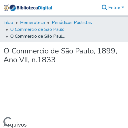
Entrar
Comunidades
&
Início
Hemeroteca
Periódicos Paulistas
Coleções
O Commercio de São Paulo
Tudo na
O Commercio de São Paulo, 1899, Ano VII, n.1833
Biblioteca
Digital
O Commercio de São Paulo, 1899,
Estatísticas
Ano VII, n.1833
Arquivos