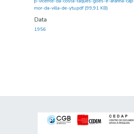
p-vicente-da-costa-taques-goes-e-aranha-cap
mor-da-villa-de-ytu.pdf
(99,91 KB)
Data
1956