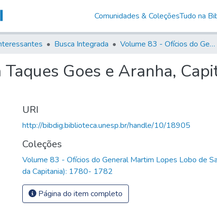
Comunidades & Coleções
Tudo na Bib
nteressantes
Busca Integrada
Volume 83 - Ofícios do General Martim Lopes Lobo de Saldanha (Governador da Capitania): 1780- 1782
a Taques Goes e Aranha, Capi
URI
http://bibdig.biblioteca.unesp.br/handle/10/18905
Coleções
Volume 83 - Ofícios do General Martim Lopes Lobo de S
da Capitania): 1780- 1782
Página do item completo