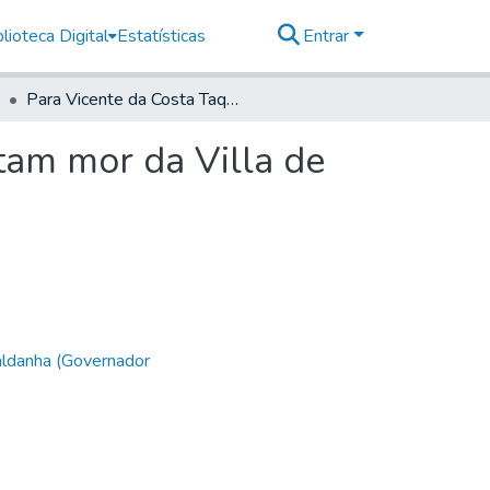
lioteca Digital
Estatísticas
Entrar
Para Vicente da Costa Taques Goes e Aranha, Capitam mor da Villa de Ytú
tam mor da Villa de
aldanha (Governador