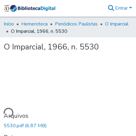
Entrar
Comunidades
&
Início
Hemeroteca
Periódicos Paulistas
O Imparcial
Coleções
O Imparcial, 1966, n. 5530
Tudo na
Biblioteca
O Imparcial, 1966, n. 5530
Digital
Estatísticas
ando...
Arquivos
5530.pdf
(6,87 MB)